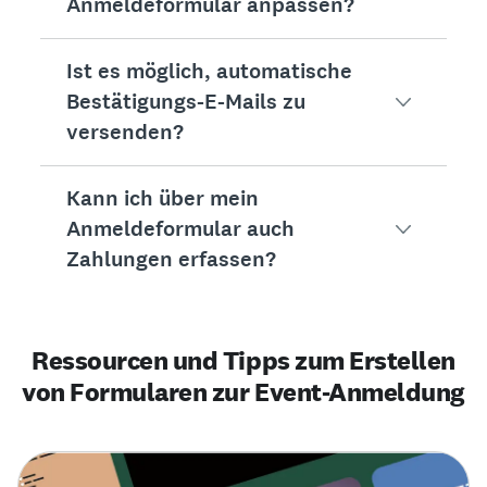
Anmeldeformular anpassen?
Ist es möglich, automatische
Sicherlich. Sie können Ihr Logo hinzufügen, ben
Bestätigungs-E-Mails zu
Sie können auch bedingte Logik einrichten, um 
versenden?
Sehen Sie sich gleich hier alle Tarife und Featu
Kann ich über mein
Auf jeden Fall! Sie können E-Mail-Benachrichtig
Anmeldeformular auch
Zahlungen erfassen?
Ja, das geht problemlos. Dank der Integratione
Ressourcen und Tipps zum Erstellen
von Formularen zur Event-Anmeldung