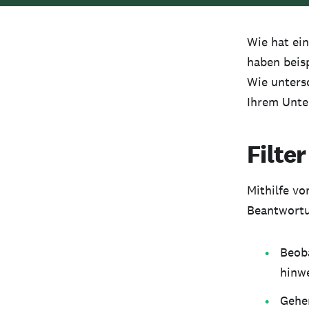
Wie hat ei
haben beis
Wie unters
Ihrem Unt
Filte
Mithilfe vo
Beantwortu
Beoba
hinw
Gehen