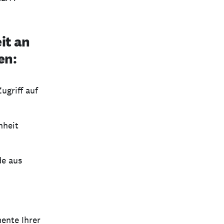
it an
en:
griff auf
nheit
de aus
mente Ihrer