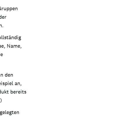
 Gruppen
der
n.
llständig
se, Name,
re
in den
ispiel an,
dukt bereits
)
tgelegten