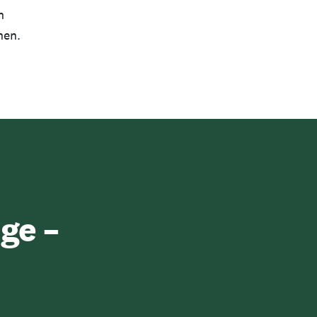
n
nen.
ge –