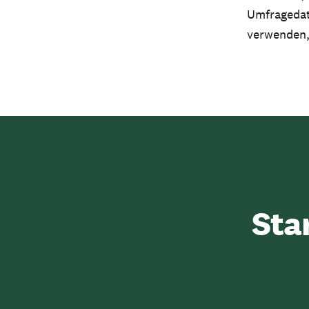
Umfragedat
verwenden,
Sta