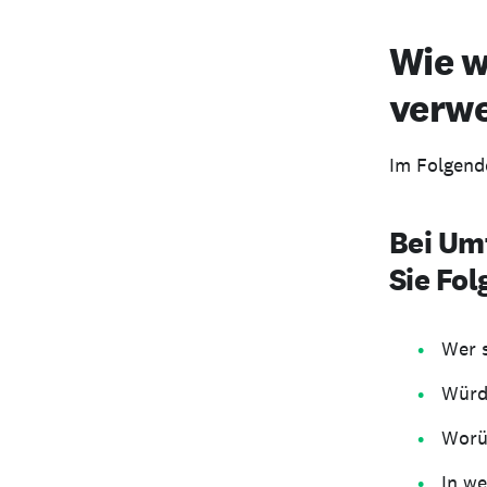
Wie w
verw
Im Folgend
Bei Um
Sie Fol
Wer 
Würd
Worü
In we