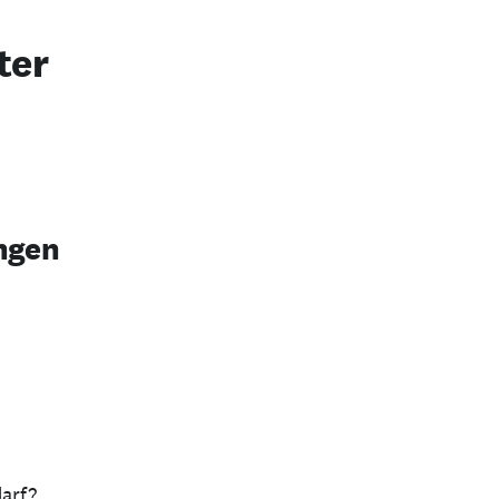
ter
ngen
arf?