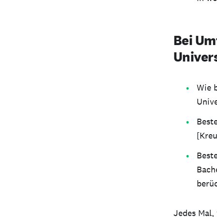
Bei Um
Univer
Wie 
Unive
Best
[Kreu
Best
Bach
berüc
Jedes Mal, 