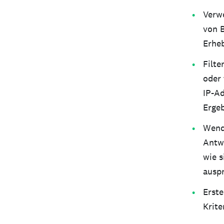
Verw
von B
Erheb
Filte
oder
IP-Ad
Ergeb
Wende
Antwo
wie s
auspr
Erste
Krite