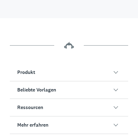
Produkt
Beliebte Vorlagen
Übersicht
Umfragen
Ressourcen
Kundenzufriedenheit
KI-Umfragegenerator
Mitarbeiterengagement
Mehr erfahren
Online-Formulare
Erfolgsstorys
Event-Feedback