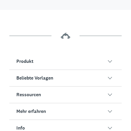
Produkt
Beliebte Vorlagen
Übersicht
Umfragen
Ressourcen
Kundenzufriedenheit
KI-Umfragegenerator
Mitarbeiterengagement
Mehr erfahren
Online-Formulare
Erfolgsstorys
Event-Feedback
Marktforschung
Blog
Info
Produkttests