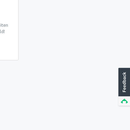
iten
ld!