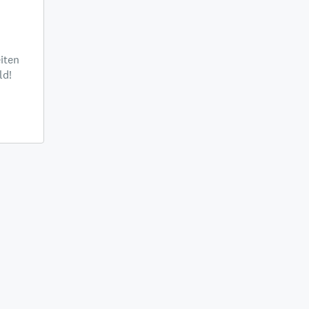
iten
ld!