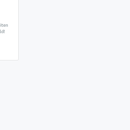
iten
ld!