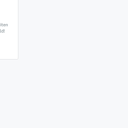
iten
ld!