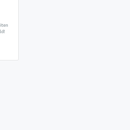
iten
ld!