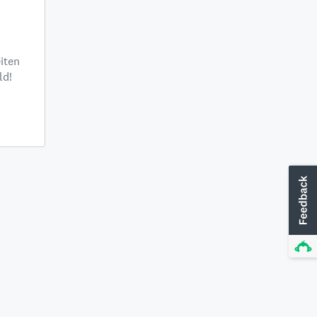
iten
ld!