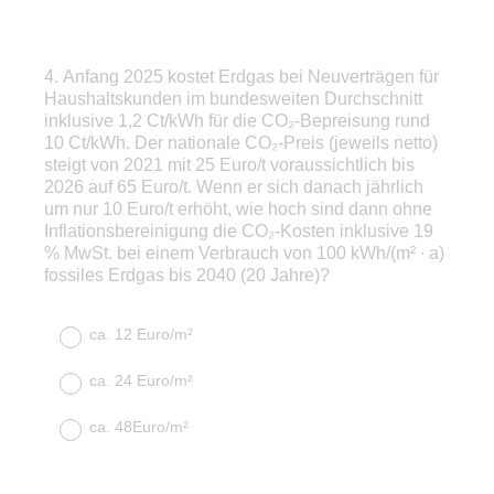
4
.
Anfang 2025 kostet Erdgas bei Neuverträgen für
Question
Haushaltskunden im bundesweiten Durchschnitt
Title
inklusive 1,2 Ct/kWh für die CO₂-Bepreisung rund
10 Ct/kWh. Der nationale CO₂-Preis (jeweils netto)
steigt von 2021 mit 25 Euro/t voraussichtlich bis
2026 auf 65 Euro/t. Wenn er sich danach jährlich
um nur 10 Euro/t erhöht, wie hoch sind dann ohne
Inflationsbereinigung die CO₂-Kosten inklusive 19
% MwSt. bei einem Verbrauch von 100 kWh/(m² ∙ a)
fossiles Erdgas bis 2040 (20 Jahre)?
ca. 12 Euro/m²
ca. 24 Euro/m²
ca. 48Euro/m²