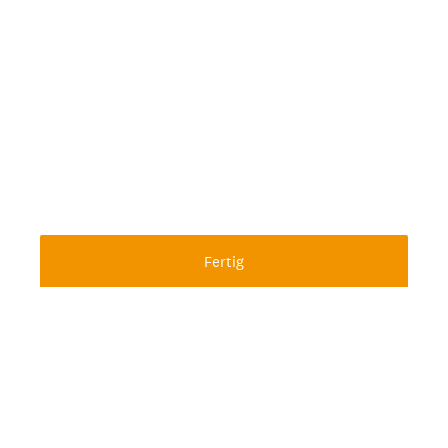
Fertig
Powered by
Erstellen Sie mühelos Umfragen und Formulare.
Registrieren Sie sich kostenlos.