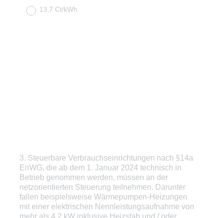
13,7 Ct/kWh
3
.
Steuerbare Verbrauchseinrichtungen nach §14a
Question
EnWG, die ab dem 1. Januar 2024 technisch in
Title
Betrieb genommen werden, müssen an der
netzorientierten Steuerung teilnehmen. Darunter
fallen beispielsweise Wärmepumpen-Heizungen
mit einer elektrischen Nennleistungsaufnahme von
mehr als 4,2 kW inklusive Heizstab und / oder