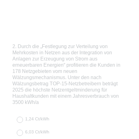
2
.
Durch die „Festlegung zur Verteilung von
Question
Mehrkosten in Netzen aus der Integration von
Title
Anlagen zur Erzeugung von Strom aus
erneuerbaren Energien“ profitieren die Kunden in
178 Netzgebieten vom neuen
Wälzungsmechanismus. Unter den nach
Wälzungsbetrag TOP-15-Netzbetreibern beträgt
2025 die höchste Netzentgeltminderung für
Haushaltkunden mit einem Jahresverbrauch von
3500 kWh/a
1,24 Ct/kWh
6,03 Ct/kWh