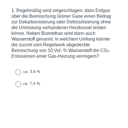
1
.
Regelmäßig wird vorgeschlagen, dass Erdgas
Question
über die Beimischung Grüner Gase einen Beitrag
Title
zur Dekarbonisierung oder Defossilisierung ohne
die Umrüstung vorhandener Heizkessel leisten
könne. Neben Biomethan wird dann auch
Wasserstoff genannt. In welchem Umfang könnte
die zurzeit vom Regelwerk abgedeckte
Beimischung von 10 Vol.-% Wasserstoff die CO₂-
Emissionen einer Gas-Heizung verringern?
ca. 3,4 %
ca. 7,4 %