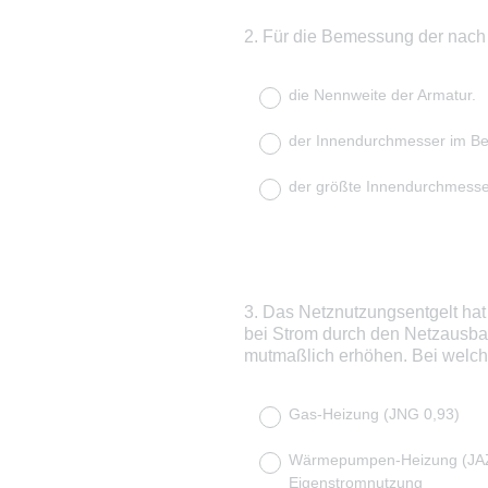
2
.
Für die Bemessung der nach
Question
Title
die Nennweite der Armatur.
der Innendurchmesser im Ber
der größte Innendurchmesse
3
.
Das Netznutzungsentgelt hat 
Question
bei Strom durch den Netzausba
Title
mutmaßlich erhöhen. Bei welche
Gas-Heizung (JNG 0,93)
Wärmepumpen-Heizung (JAZ 3
Eigenstromnutzung