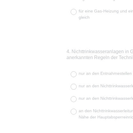
für eine Gas-Heizung und ei
gleich
4
.
Nichttrinkwasseranlagen in
Question
anerkannten Regeln der Techni
Title
nur an den Entnahmestellen 
nur an den Nichttrinkwasserl
nur an den Nichttrinkwasser
an den Nichttrinkwasserleit
Nähe der Hauptabsperreinri