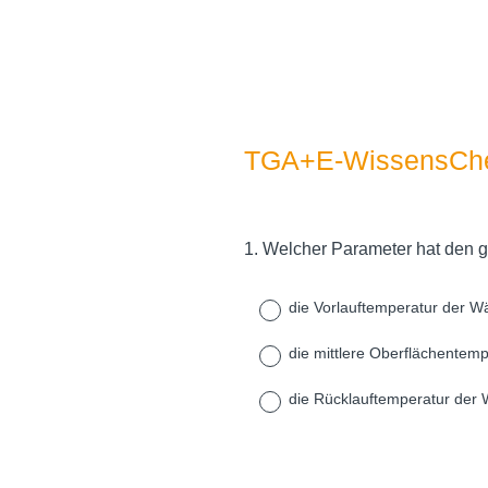
TGA+E-WissensChe
1
.
Welcher Parameter hat den g
Question
Title
die Vorlauftemperatur der
die mittlere Oberflächente
die Rücklauftemperatur de