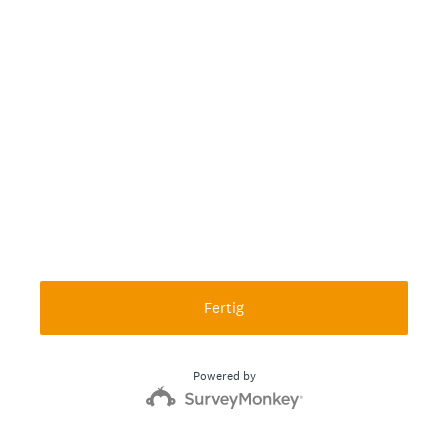
Fertig
Powered by
Erstellen Sie mühelos Umfragen und Formulare.
Registrieren Sie sich kostenlos.