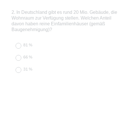
2
.
In Deutschland gibt es rund 20 Mio. Gebäude, die
Question
Wohnraum zur Verfügung stellen. Welchen Anteil
Title
davon haben reine Einfamilienhäuser (gemäß
Baugenehmigung)?
81 %
66 %
31 %