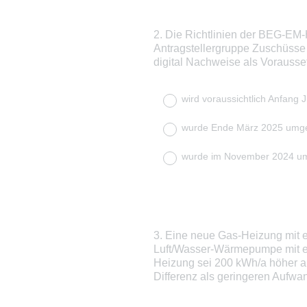
2
.
Die Richtlinien der BEG-EM-
Question
Antragstellergruppe Zuschüsse
Title
digital Nachweise als Vorauss
wird voraussichtlich Anfang 
wurde Ende März 2025 umge
wurde im November 2024 um
3
.
Eine neue Gas-Heizung mit e
Question
Luft/Wasser-Wärmepumpe mit ein
Title
Heizung sei 200 kWh/a höher a
Differenz als geringeren Aufwa