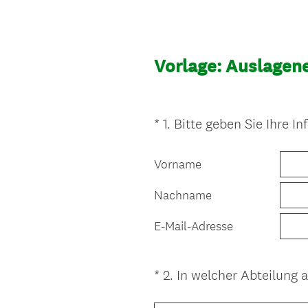
Vorlage: Auslagen
*
1
.
Bitte geben Sie Ihre In
Question
Title
Vorname
Nachname
E-Mail-Adresse
*
2
.
In welcher Abteilung a
Question
Title