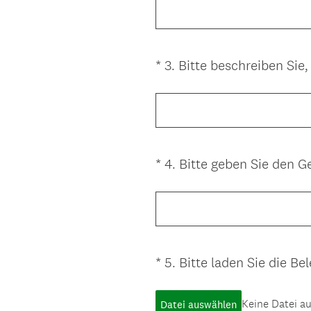
*
3
.
Bitte beschreiben Sie
Question
Title
*
4
.
Bitte geben Sie den Ge
Question
Title
*
5
.
Bitte laden Sie die B
Question
Title
Keine Datei a
Datei auswählen