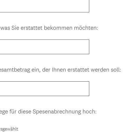
r
c
f
h
o
.
r
)
(
, was Sie erstattet bekommen möchten:
d
E
e
r
r
f
l
o
i
r
c
(
samtbetrag ein, der Ihnen erstattet werden soll:
d
h
E
e
.
r
r
)
f
l
o
i
r
c
(
elege für diese Spesenabrechnung hoch:
d
h
E
e
.
r
r
usgewählt
)