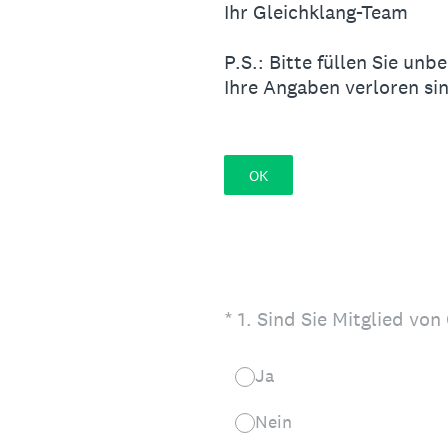
Ihr Gleichklang-Team
P.S.: Bitte füllen Sie un
Ihre Angaben verloren si
OK
(Erforderlich.)
*
1
.
Sind Sie Mitglied von
Ja
Nein