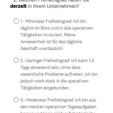
r
(
derzeit
in Ihrem Unternehmen?
Title
l
E
i
r
1 - Minimaler Freiheitsgrad: Ich bin
c
f
h
täglich im Büro und in alle operativen
o
.
Tätigkeiten involviert. Meine
r
)
Anwesenheit ist für das tägliche
d
Geschäft unerlässlich.
e
r
2 - Geringer Freiheitsgrad: Ich kann 1-2
l
Tage abwesend sein, ohne dass
i
wesentliche Probleme auftreten. Ich bin
c
jedoch noch stark in die operativen
h
.
Tätigkeiten eingebunden.
)
3 - Moderater Freiheitsgrad: Ich bin aus
den meisten operativen Tagesaufgaben