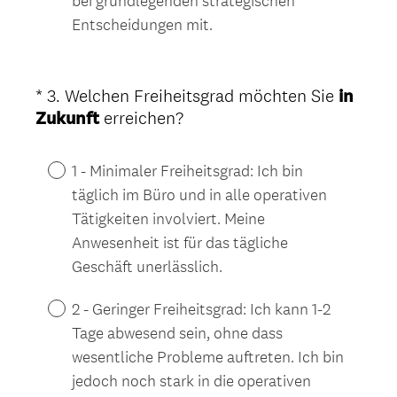
bei grundlegenden strategischen
Entscheidungen mit.
*
3
.
Welchen Freiheitsgrad möchten Sie
in
Question
(
Zukunft
erreichen?
Title
E
r
1 - Minimaler Freiheitsgrad: Ich bin
f
täglich im Büro und in alle operativen
o
Tätigkeiten involviert. Meine
r
Anwesenheit ist für das tägliche
d
Geschäft unerlässlich.
e
r
2 - Geringer Freiheitsgrad: Ich kann 1-2
l
Tage abwesend sein, ohne dass
i
wesentliche Probleme auftreten. Ich bin
c
jedoch noch stark in die operativen
h