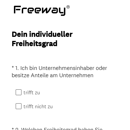
Dein individueller
Freiheitsgrad
*
1
.
Ich bin Unternehmensinhaber oder
Question
(
besitze Anteile am Unternehmen
Title
E
r
trifft zu
f
o
trifft nicht zu
r
d
e
*
2
.
Welchen Freiheitsgrad haben Sie
Question