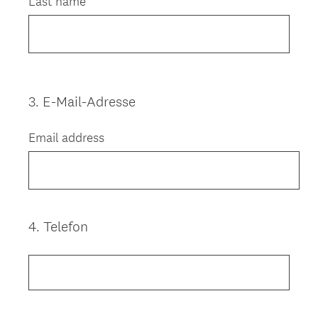
Last name
3
.
E-Mail-Adresse
Question
Title
Email address
4
.
Telefon
Question
Title