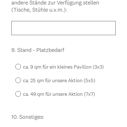
andere Stände zur Verfügung stellen
Title
(Tische, Stühle u.v.m.):
9
.
Stand - Platzbedarf
Question
Title
ca. 9 qm für ein kleines Pavillon (3x3)
ca. 25 qm für unsere Aktion (5x5)
ca. 49 qm für unsere Aktion (7x7)
10
.
Sonstiges:
Question
Title