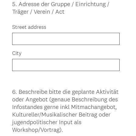
5
.
Adresse der Gruppe / Einrichtung /
Question
Träger / Verein / Act
Title
Street address
City
6
.
Beschreibe bitte die geplante Aktivität
Question
oder Angebot (genaue Beschreibung des
Title
Infostandes gerne inkl Mitmachangebot,
Kultureller/Musikalischer Beitrag oder
jugendpolitischer Input als
Workshop/Vortrag).