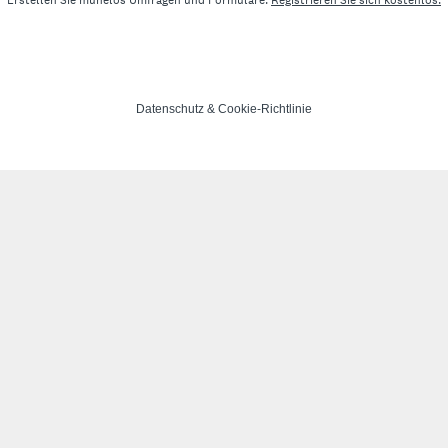
Erstellen Sie mühelos Umfragen und Formulare.
Registrieren Sie sich kostenlos.
Datenschutz
&
Cookie-Richtlinie