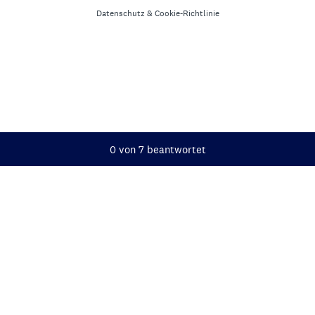
Datenschutz
&
Cookie-Richtlinie
Aktueller Fortschritt,
0 von 7 beantwortet