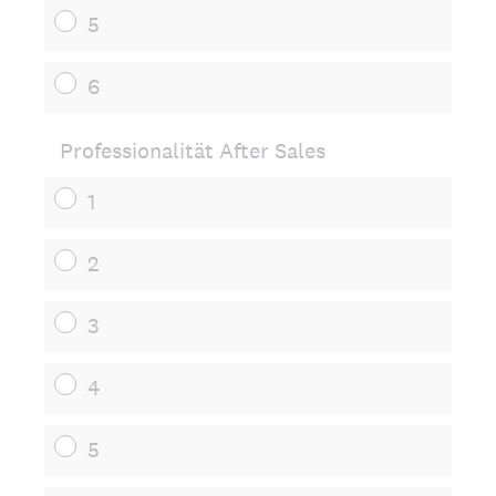
5
6
Professionalität After Sales
1
2
3
4
5