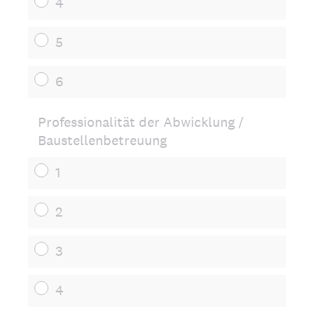
4
5
6
Professionalität der Abwicklung /
Baustellenbetreuung
1
2
3
4