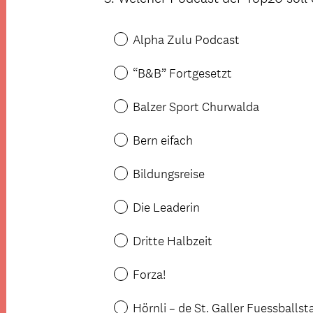
r
Title
l
Alpha Zulu Podcast
i
c
“B&B” Fortgesetzt
h
.
Balzer Sport Churwalda
)
Bern eifach
Bildungsreise
Die Leaderin
Dritte Halbzeit
Forza!
Hörnli – de St. Galler Fuessball