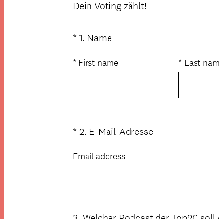
Dein Voting zählt!
(
*
1
.
Name
Question
E
Title
r
*
First name
*
Last na
f
o
r
d
e
(
*
2
.
E-Mail-Adresse
Question
r
E
Title
l
r
Email address
i
f
c
o
h
r
.
d
)
e
3
.
Welcher Podcast der Top20 soll
Question