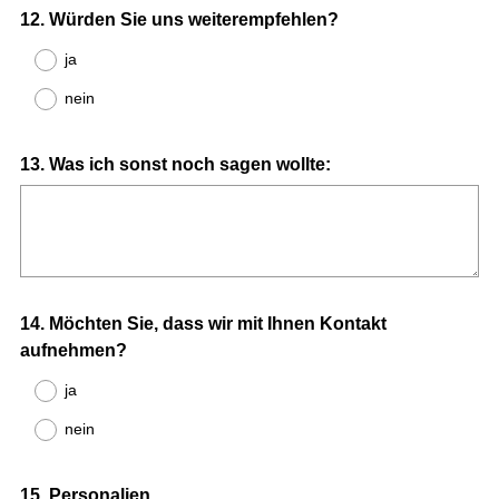
Question
12
.
Würden Sie uns weiterempfehlen?
Title
ja
nein
Question
13
.
Was ich sonst noch sagen wollte:
Title
Question
14
.
Möchten Sie, dass wir mit Ihnen Kontakt
aufnehmen?
Title
ja
nein
Question
15
.
Personalien