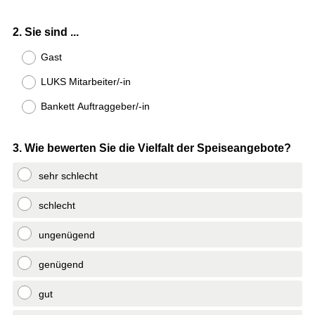
Question
2
.
Sie sind ...
Title
Gast
LUKS Mitarbeiter/-in
Bankett Auftraggeber/-in
Question
3
.
Wie bewerten Sie die Vielfalt der Speiseangebote?
Title
sehr schlecht
schlecht
ungenügend
genügend
gut