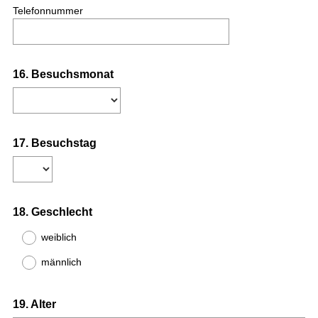
Telefonnummer
Question
16
.
Besuchsmonat
Title
Question
17
.
Besuchstag
Title
Question
18
.
Geschlecht
Title
weiblich
männlich
Question
19
.
Alter