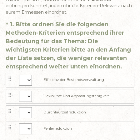
einbringen könntet, indem ihr die Kriterien-Relevanz nach
eurem Ermessen einordnet.
Question
1
.
Bitte ordnen Sie die folgenden
*
Title
Methoden-Kriterien entsprechend ihrer
Bedeutung für das Thema: Die
wichtigsten Kriterien bitte an den Anfang
der Liste setzen, die weniger relevanten
(
entsprechend weiter unten einordnen.
E
Effizienz der Bestandsverwaltung
r
f
Flexibilität und Anpassungsfähigkeit
o
r
Durchlaufzeitreduktion
d
e
Fehlerreduktion
r