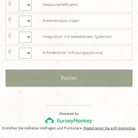
l
Ressourceneffizienz
i
c
Kosteneinsparungen
h
.
Integration mit bestehenden Systemen
)
Erforderlicher Schulungsaufwand
Weiter
Powered by
Erstellen Sie mühelos Umfragen und Formulare.
Registrieren Sie sich kostenlos.