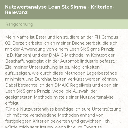
Nutzwertanalyse Lean Six Sigma - Kriterien-
Relevanz
Rangordnung
Mein Name ist Ester und ich studiere an der FH Campus
02. Derzeit arbeite ich an meiner Bachelorarbeit, die sich
mit der Anwendung von einem Lean Six Sigma Prinzip
(z.B. Kanban) und der DMAIC-Methode im Kontext der
Beschaffungslogistik in der Automobilindustrie befasst.
Ziel meiner Untersuchung ist es, Möglichkeiten
aufzuzeigen, wie durch diese Methoden Lagerbestände
minimiert und Durchlaufzeiten verkürzt werden können.
Dabei betrachte ich den DMAIC Regelkreis und eben ein
Lean Six Sigma Prinzip, wobei die Auswahl der
geeignetsten Methode mittels einer Nutzwertanalyse
erfolgt.
Für die Nutzwertanalyse benötige ich eure Unterstützung:
Ich möchte verschiedene Methoden anhand von
festgelegten Kriterien bewerten und gewichten. Ich
würde mich sehr freuen, wenn ihr eure Expertise