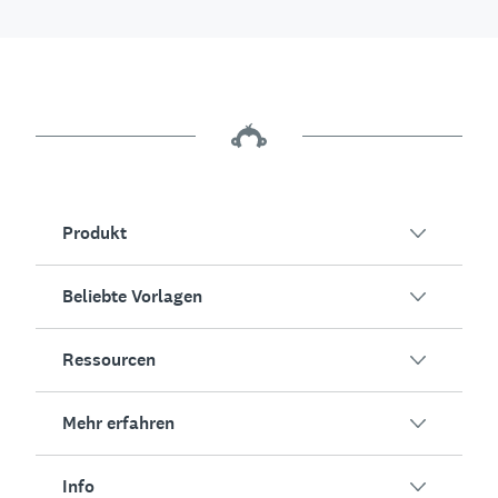
Produkt
Beliebte Vorlagen
Übersicht
Umfragen
Ressourcen
Kundenzufriedenheit
KI-Umfragegenerator
Mitarbeiterengagement
Mehr erfahren
Online-Formulare
Erfolgsstorys
Event-Feedback
Marktforschung
Blog
Info
Produkttests