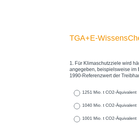
TGA+E-WissensChe
1
.
Für Klimaschutzziele wird h
Question
angegeben, beispielsweise im 
Title
1990-Referenzwert der Treib
1251 Mio. t CO2-Äquivalent
1040 Mio. t CO2-Äquivalent
1001 Mio. t CO2-Äquivalent