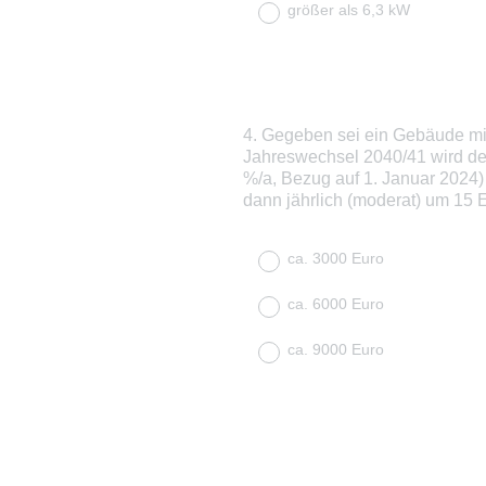
größer als 6,3 kW
4
.
Gegeben sei ein Gebäude mit
Question
Jahreswechsel 2040/41 wird der
Title
%/a, Bezug auf 1. Januar 2024)
dann jährlich (moderat) um 15 E
ca. 3000 Euro
ca. 6000 Euro
ca. 9000 Euro