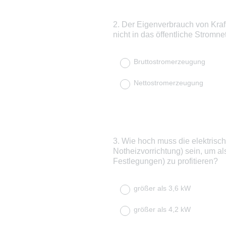
2
.
Der Eigenverbrauch von Kraftw
Question
nicht in das öffentliche Stromnet
Title
Bruttostromerzeugung
Nettostromerzeugung
3
.
Wie hoch muss die elektrisc
Question
Notheizvorrichtung) sein, um a
Title
Festlegungen) zu profitieren?
größer als 3,6 kW
größer als 4,2 kW