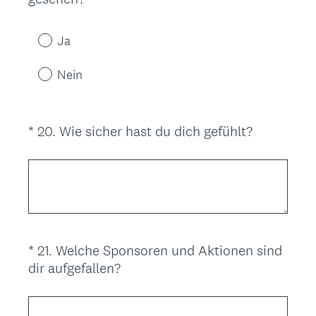
r
Title
E
l
r
i
Ja
f
c
o
h
Nein
r
.
d
)
e
(
*
20
.
Wie sicher hast du dich gefühlt?
Question
r
E
Title
l
r
i
f
c
o
h
r
.
d
)
*
21
.
Welche Sponsoren und Aktionen sind
Question
e
(
dir aufgefallen?
r
Title
E
l
r
i