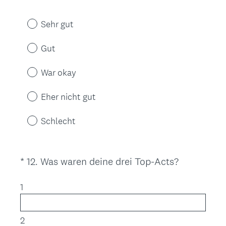
E
r
Sehr gut
f
o
Gut
r
d
War okay
e
r
Eher nicht gut
l
i
Schlecht
c
h
.
(
*
12
.
Was waren deine drei Top-Acts?
Question
)
E
Title
r
1
f
o
2
r