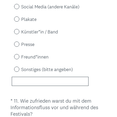
o
c
Social Media (andere Kanäle)
r
h
d
.
Plakate
e
)
r
Künstler*in / Band
l
i
Presse
c
h
Freund*innen
.
Sonstiges (bitte angeben)
)
*
11
.
Wie zufrieden warst du mit dem
Question
Informationsfluss vor und während des
Title
(
Festivals?