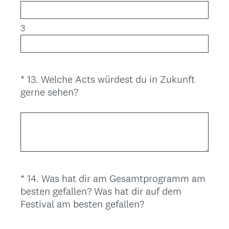
d
e
3
r
l
i
c
*
13
.
Welche Acts würdest du in Zukunft
Question
h
(
gerne sehen?
Title
.
E
)
r
f
o
r
d
*
14
.
Was hat dir am Gesamtprogramm am
Question
e
besten gefallen? Was hat dir auf dem
r
Title
(
Festival am besten gefallen?
l
E
i
r