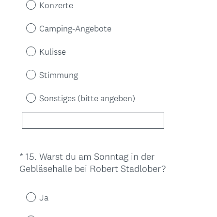
c
Konzerte
f
h
o
.
Camping-Angebote
r
)
d
Kulisse
e
r
Stimmung
l
i
Sonstiges (bitte angeben)
c
h
.
)
*
15
.
Warst du am Sonntag in der
Question
(
Gebläsehalle bei Robert Stadlober?
Title
E
r
Ja
f
o