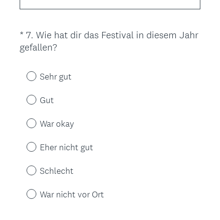
f
o
r
*
7
.
Wie hat dir das Festival in diesem Jahr
Question
d
(
gefallen?
Title
e
E
r
r
l
Sehr gut
f
i
o
c
Gut
r
h
d
War okay
.
e
)
r
Eher nicht gut
l
i
Schlecht
c
h
War nicht vor Ort
.
)