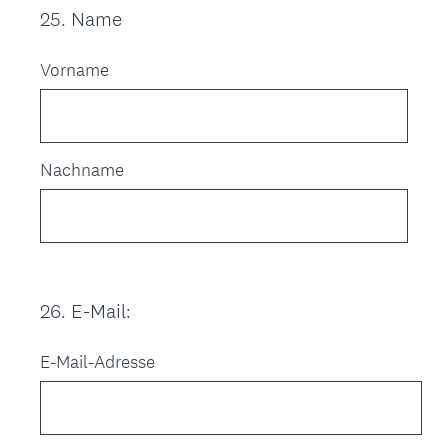
)
25
.
Name
Question
Title
Vorname
Nachname
26
.
E-Mail:
Question
Title
E-Mail-Adresse