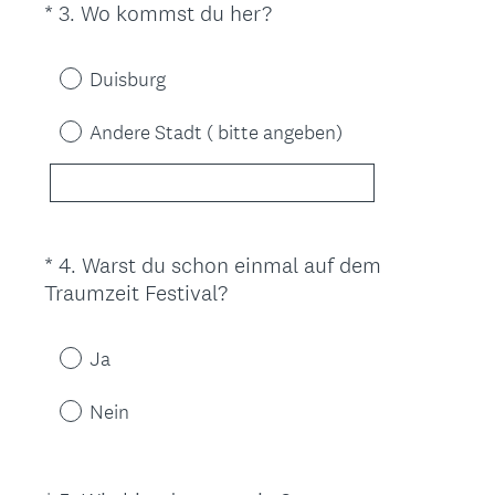
c
(
*
3
.
Wo kommst du her?
Question
h
E
Title
.
r
Duisburg
)
f
o
Andere Stadt ( bitte angeben)
r
d
e
r
l
*
4
.
Warst du schon einmal auf dem
Question
i
(
Traumzeit Festival?
Title
c
E
h
r
Ja
.
f
)
o
Nein
r
d
e