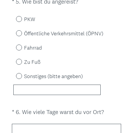
(
*
5
.
Wie bist du angereist?
Question
r
E
Title
l
r
PKW
i
f
c
o
Öffentliche Verkehrsmittel (ÖPNV)
h
r
.
d
Fahrrad
)
e
r
Zu Fuß
l
i
Sonstiges (bitte angeben)
c
h
.
)
(
*
6
.
Wie viele Tage warst du vor Ort?
Question
E
Title
r