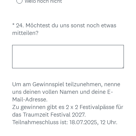
.
Weiß noch nicht
e
)
r
l
*
24
.
Möchtest du uns sonst noch etwas
Question
i
(
mitteilen?
Title
c
E
h
r
.
f
)
o
r
d
Um am Gewinnspiel teilzunehmen, nenne
e
uns deinen vollen Namen und deine E-
r
Mail-Adresse.
l
Zu gewinnen gibt es 2 x 2 Festivalpässe für
i
das Traumzeit Festival 2027.
c
Teilnahmeschluss ist: 18.07.2025, 12 Uhr.
h
.