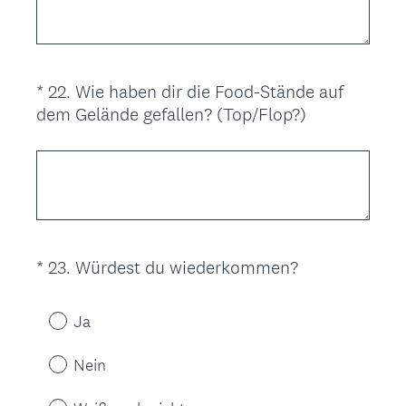
f
c
o
h
r
.
d
)
*
22
.
Wie haben dir die Food-Stände auf
Question
e
(
dem Gelände gefallen? (Top/Flop?)
r
Title
E
l
r
i
f
c
o
h
r
.
d
)
(
*
23
.
Würdest du wiederkommen?
Question
e
E
r
Title
r
l
Ja
f
i
o
c
Nein
r
h
d