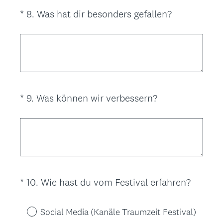
(
*
8
.
Was hat dir besonders gefallen?
Question
E
Title
r
f
o
r
d
(
*
9
.
Was können wir verbessern?
Question
e
E
r
Title
r
l
f
i
o
c
r
h
d
.
(
*
10
.
Wie hast du vom Festival erfahren?
Question
e
)
E
r
Title
r
l
Social Media (Kanäle Traumzeit Festival)
f
i