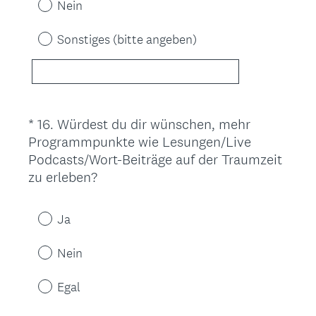
Nein
r
d
Sonstiges (bitte angeben)
e
r
l
i
c
*
16
.
Würdest du dir wünschen, mehr
Question
h
Programmpunkte wie Lesungen/Live
Title
.
Podcasts/Wort-Beiträge auf der Traumzeit
)
(
zu erleben?
E
r
Ja
f
o
Nein
r
d
Egal
e