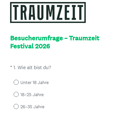
Besucherumfrage – Traumzeit
Festival 2026
(
*
1
.
Wie alt bist du?
Question
E
Title
r
Unter 18 Jahre
f
o
18–25 Jahre
r
d
26–35 Jahre
e