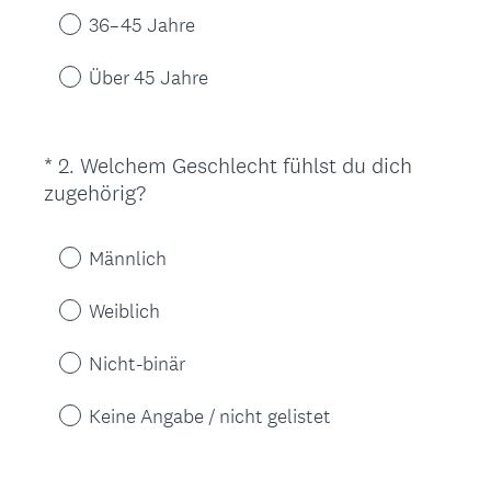
r
36–45 Jahre
l
i
Über 45 Jahre
c
h
.
*
2
.
Welchem Geschlecht fühlst du dich
Question
)
(
zugehörig?
Title
E
r
Männlich
f
o
Weiblich
r
d
Nicht-binär
e
r
Keine Angabe / nicht gelistet
l
i