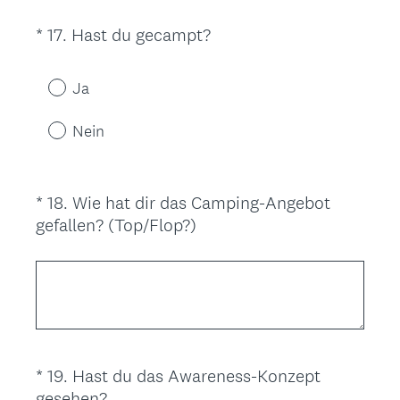
r
l
(
*
17
.
Hast du gecampt?
Question
i
E
Title
c
r
Ja
h
f
.
o
Nein
)
r
d
e
*
18
.
Wie hat dir das Camping-Angebot
Question
r
(
gefallen? (Top/Flop?)
Title
l
E
i
r
c
f
h
o
.
r
)
d
*
19
.
Hast du das Awareness-Konzept
Question
e
(
gesehen?