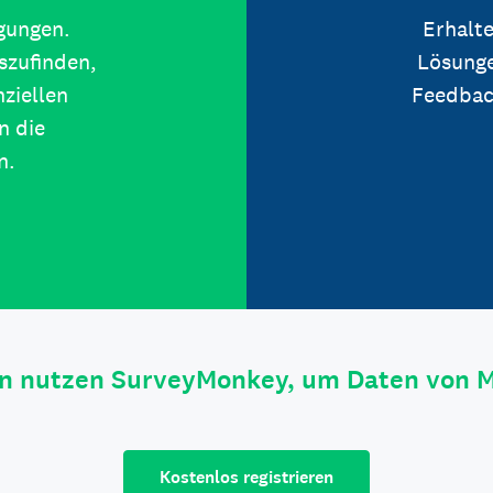
igungen.
Erhalte
szufinden,
Lösunge
ziellen
Feedbac
n die
n.
n nutzen SurveyMonkey, um Daten von 
Kostenlos registrieren