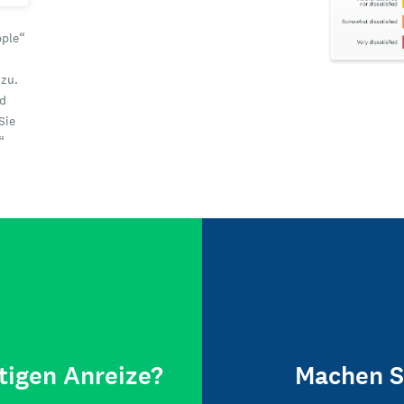
pple“
zu.
nd
Sie
“
tigen Anreize?
Machen S