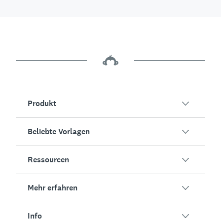
Produkt
Beliebte Vorlagen
Übersicht
Umfragen
Ressourcen
Kundenzufriedenheit
KI-Umfragegenerator
Mitarbeiterengagement
Mehr erfahren
Online-Formulare
Erfolgsstorys
Event-Feedback
Marktforschung
Blog
Info
Produkttests