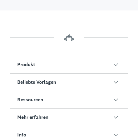
Produkt
Beliebte Vorlagen
Übersicht
Umfragen
Ressourcen
Kundenzufriedenheit
KI-Umfragegenerator
Mitarbeiterengagement
Mehr erfahren
Online-Formulare
Erfolgsstorys
Event-Feedback
Marktforschung
Blog
Info
Produkttests