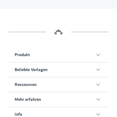
Produkt
Beliebte Vorlagen
Übersicht
Umfragen
Ressourcen
Kundenzufriedenheit
KI-Umfragegenerator
Mitarbeiterengagement
Mehr erfahren
Online-Formulare
Erfolgsstorys
Event-Feedback
Marktforschung
Blog
Info
Produkttests