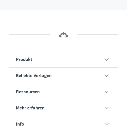
Produkt
Beliebte Vorlagen
Übersicht
Umfragen
Ressourcen
Kundenzufriedenheit
KI-Umfragegenerator
Mitarbeiterengagement
Mehr erfahren
Online-Formulare
Erfolgsstorys
Event-Feedback
Marktforschung
Blog
Info
Produkttests