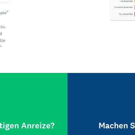
pple“
zu.
nd
Sie
“
tigen Anreize?
Machen S