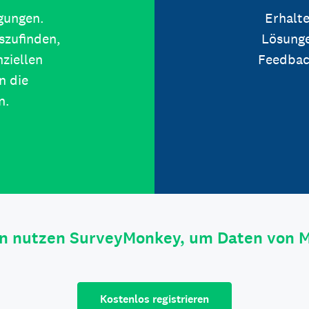
igungen.
Erhalte
szufinden,
Lösunge
ziellen
Feedbac
n die
n.
n nutzen SurveyMonkey, um Daten von 
Kostenlos registrieren