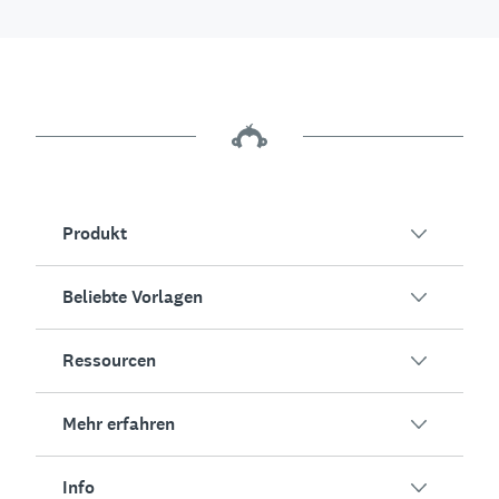
Produkt
Beliebte Vorlagen
Übersicht
Umfragen
Ressourcen
Kundenzufriedenheit
KI-Umfragegenerator
Mitarbeiterengagement
Mehr erfahren
Online-Formulare
Erfolgsstorys
Event-Feedback
Marktforschung
Blog
Info
Produkttests