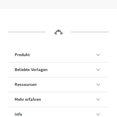
Produkt
Beliebte Vorlagen
Übersicht
Umfragen
Ressourcen
Kundenzufriedenheit
KI-Umfragegenerator
Mitarbeiterengagement
Mehr erfahren
Online-Formulare
Erfolgsstorys
Event-Feedback
Marktforschung
Blog
Info
Produkttests