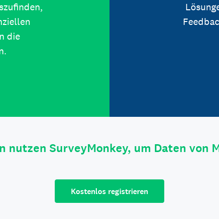
szufinden,
Lösunge
ziellen
Feedbac
n die
n.
n nutzen SurveyMonkey, um Daten von 
Kostenlos registrieren