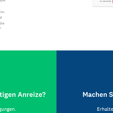
pple“
zu.
nd
Sie
“
tigen Anreize?
Machen S
igungen.
Erhalte