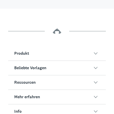
Produkt
Beliebte Vorlagen
Übersicht
Umfragen
Ressourcen
Kundenzufriedenheit
KI-Umfragegenerator
Mitarbeiterengagement
Mehr erfahren
Online-Formulare
Erfolgsstorys
Event-Feedback
Marktforschung
Blog
Info
Produkttests