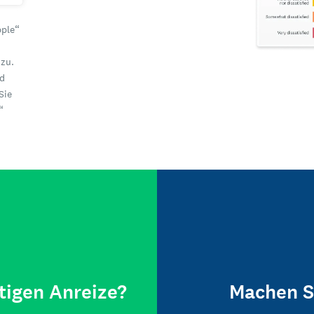
pple“
zu.
nd
Sie
“
tigen Anreize?
Machen S