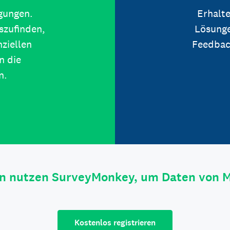
igungen.
Erhalte
szufinden,
Lösunge
ziellen
Feedbac
n die
n.
n nutzen SurveyMonkey, um Daten von 
Kostenlos registrieren