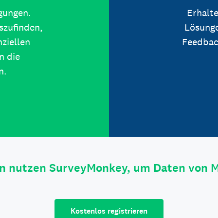
igungen.
Erhalte
szufinden,
Lösunge
ziellen
Feedbac
n die
n.
n nutzen SurveyMonkey, um Daten von 
Kostenlos registrieren