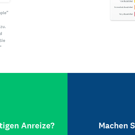
pple“
zu.
nd
Sie
“
tigen Anreize?
Machen S