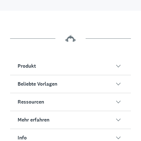
Produkt
Beliebte Vorlagen
Übersicht
Umfragen
Ressourcen
Kundenzufriedenheit
KI-Umfragegenerator
Mitarbeiterengagement
Mehr erfahren
Online-Formulare
Erfolgsstorys
Event-Feedback
Marktforschung
Blog
Info
Produkttests