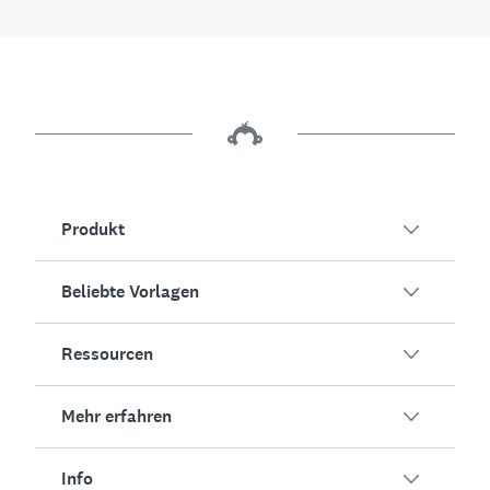
Produkt
Beliebte Vorlagen
Übersicht
Umfragen
Ressourcen
Kundenzufriedenheit
KI-Umfragegenerator
Mitarbeiterengagement
Mehr erfahren
Online-Formulare
Erfolgsstorys
Event-Feedback
Marktforschung
Blog
Info
Produkttests