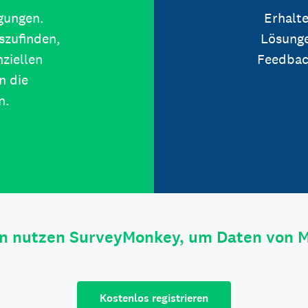
igungen.
Erhalte
szufinden,
Lösunge
ziellen
Feedbac
n die
n.
n nutzen SurveyMonkey, um Daten von 
Kostenlos registrieren