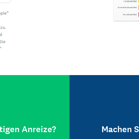
pple“
zu.
nd
Sie
“
tigen Anreize?
Machen S