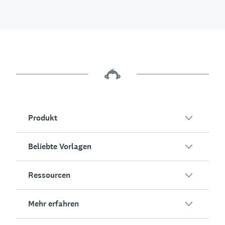
Produkt
Beliebte Vorlagen
Übersicht
Umfragen
Ressourcen
Kundenzufriedenheit
KI-Umfragegenerator
Mitarbeiterengagement
Mehr erfahren
Online-Formulare
Erfolgsstorys
Event-Feedback