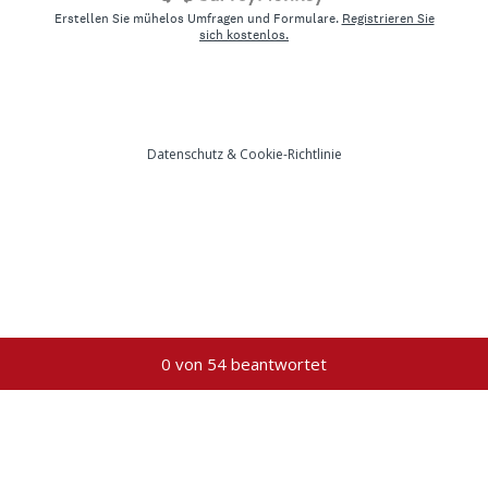
Erstellen Sie mühelos Umfragen und Formulare.
Registrieren Sie
sich kostenlos.
Datenschutz
&
Cookie-Richtlinie
Aktueller Fortschritt,
0 von 54 beantwortet