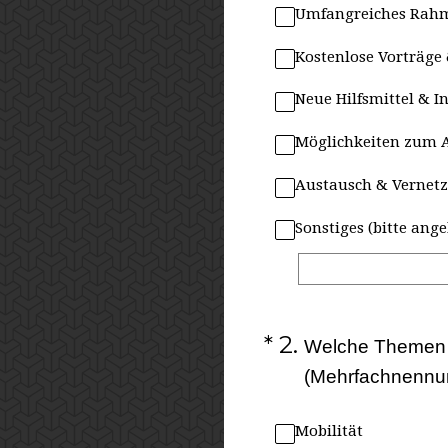
Umfangreiches Ra
Kostenlose Vorträge
Neue Hilfsmittel & 
Möglichkeiten zum 
Austausch & Vernet
Sonstiges (bitte ang
(Erforderlich.)
*
2
.
Welche Themen i
(Mehrfachnennu
Mobilität