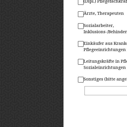
(Dipl.) Pflegefachkrä
Ärzte, Therapeuten
Sozialarbeiter,
Inklusions-/Behinde
Einkäufer aus Kran
Pflegeeinrichtungen
Leitungskräfte in Pf
Sozialeinrichtungen
Sonstiges (bitte ang