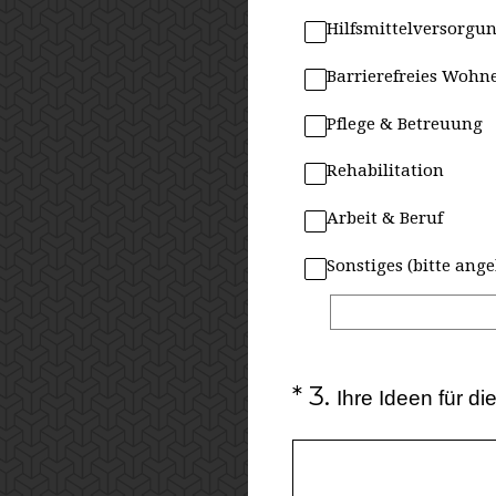
Hilfsmittelversorgu
Barrierefreies Wohn
Pflege & Betreuung
Rehabilitation
Arbeit & Beruf
Sonstiges (bitte ang
(Erforderlich.)
*
3
.
Ihre Ideen für di