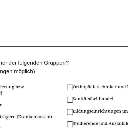
iner der folgenden Gruppen?
ngen möglich)
derung bzw.
Orthopädietechniker und 
f
Sanitätsfachhandel
e
Bildungseinrichtungen u
nträgern (Krankenkassen)
Studierende und Auszubi