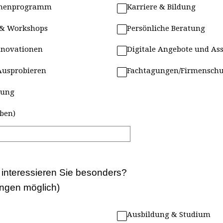
hmenprogramm
Karriere & Bildung
 & Workshops
Persönliche Beratung
Innovationen
Digitale Angebote und As
Ausprobieren
Fachtagungen/Firmensch
zung
eben)
nteressieren Sie besonders?
ngen möglich)
Ausbildung & Studium