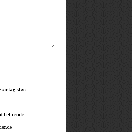
Bandagisten
nd Lehrende
ldende