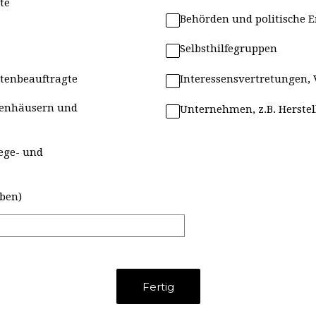
fte
Behörden und politische 
Selbsthilfegruppen
rtenbeauftragte
Interessensvertretungen, 
kenhäusern und
Unternehmen, z.B. Herstel
lege- und
eben)
Fertig