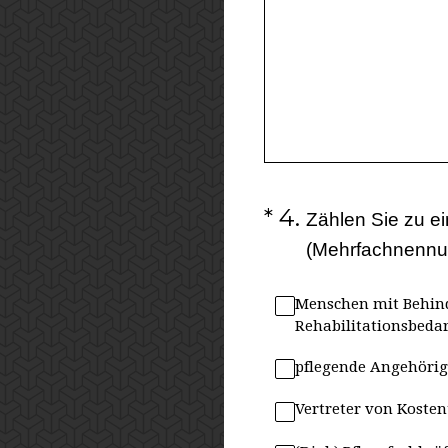
(Erforderlich.)
*
4
.
Zählen Sie zu e
(Mehrfachnennu
Menschen mit Behin
Rehabilitationsbedar
pflegende Angehörig
Vertreter von Koste