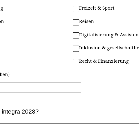
ng
Freizeit & Sport
en
Reisen
Digitalisierung & Assiste
Inklusion & gesellschaftli
Recht & Finanzierung
eben)
e integra 2028?