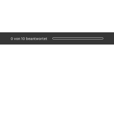
Aktueller Fortschritt,
0 von 10 beantwortet