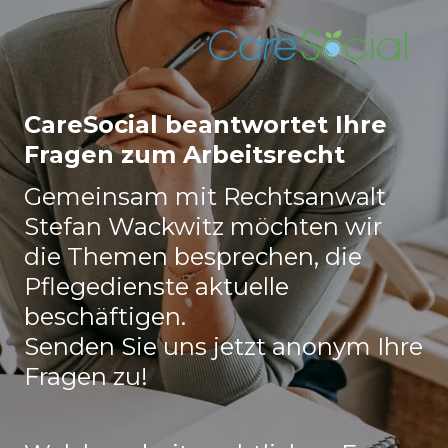
CareSocial beantwortet Ihre
Fragen zum Arbeitsrecht
Gemeinsam mit Rechtsanwalt
Stefan Wackwitz möchten wir
die Themen besprechen, die
Pflegedienste aktuelle
beschäftigen.
Senden Sie uns jetzt anonym Ihre
Fragen zu!