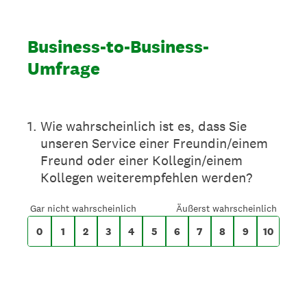
Business-to-Business-
Umfrage
Auf einer Skala von 0 bis 10,
1
.
Wie wahrscheinlich ist es, dass Sie
unseren Service einer Freundin/einem
Freund oder einer Kollegin/einem
Kollegen weiterempfehlen werden?
0 steht für Gar nicht wahrscheinlich und 10
Gar nicht wahrscheinlich
Äußerst wahrscheinlich
0
1
2
3
4
5
6
7
8
9
10