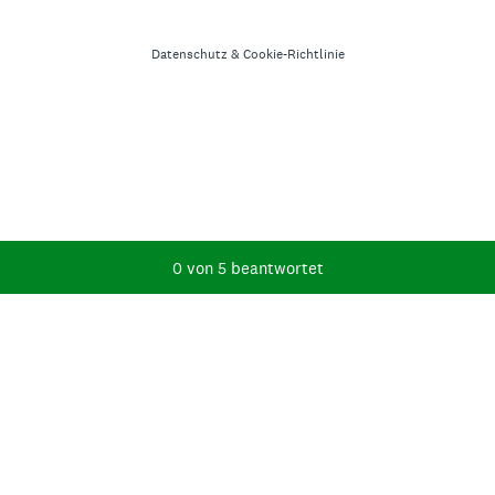
Datenschutz
&
Cookie-Richtlinie
Aktueller Fortschritt,
0 von 5 beantwortet