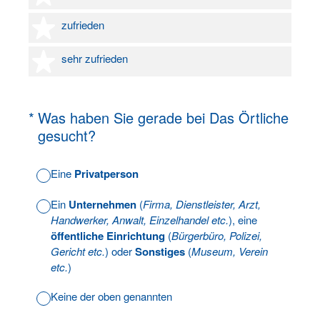
4 Sterne
zufrieden
5 Sterne
sehr zufrieden
(Erforderlich.)
*
Was haben Sie gerade bei Das Örtliche
gesucht?
Eine
Privatperson
Ein
Unternehmen
(
Firma, Dienstleister, Arzt,
Handwerker, Anwalt, Einzelhandel etc.
), eine
öffentliche Einrichtung
(
Bürgerbüro, Polizei,
Gericht etc.
) oder
Sonstiges
(
Museum, Verein
etc.
)
Keine der oben genannten