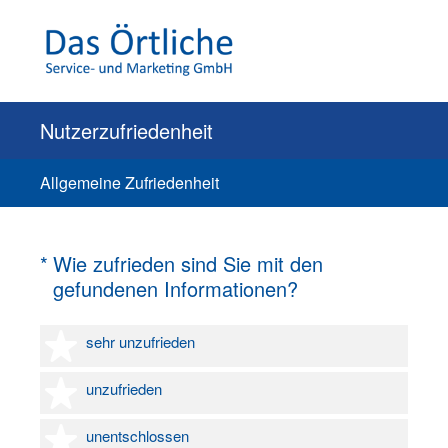
Nutzerzufriedenheit
Allgemeine Zufriedenheit
(Erforderlich.)
*
Wie zufrieden sind Sie mit den
gefundenen Informationen?
1 Stern
sehr unzufrieden
2 Sterne
unzufrieden
3 Sterne
unentschlossen