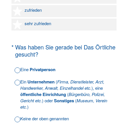
4 Sterne
zufrieden
5 Sterne
sehr zufrieden
(Erforderlich.)
*
Was haben Sie gerade bei Das Örtliche
gesucht?
Eine
Privatperson
Ein
Unternehmen
(
Firma, Dienstleister, Arzt,
Handwerker, Anwalt, Einzelhandel etc.
), eine
öffentliche Einrichtung
(
Bürgerbüro, Polizei,
Gericht etc.
) oder
Sonstiges
(
Museum, Verein
etc.
)
Keine der oben genannten