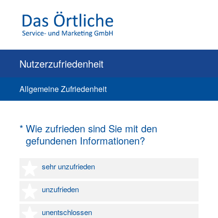
Nutzerzufriedenheit
Allgemeine Zufriedenheit
(Erforderlich.)
*
Wie zufrieden sind Sie mit den
gefundenen Informationen?
1 Stern
sehr unzufrieden
2 Sterne
unzufrieden
3 Sterne
unentschlossen