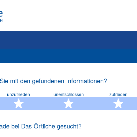
 Sie mit den gefundenen Informationen?
unzufrieden
unentschlossen
zufrieden
rn
2 Sterne
3 Sterne
4 S
ade bei Das Örtliche gesucht?