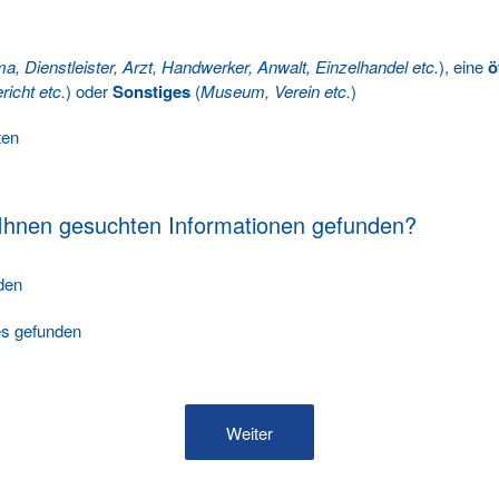
ma, Dienstleister, Arzt, Handwerker, Anwalt, Einzelhandel etc.
), eine
ö
richt etc.
) oder
Sonstiges
(
Museum, Verein etc.
)
ten
 Ihnen gesuchten Informationen gefunden?
nden
les gefunden
Weiter