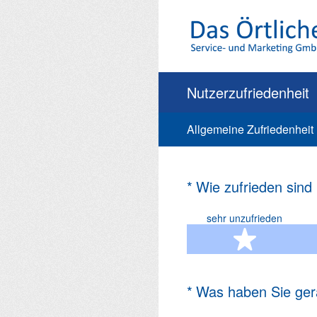
Zum
Inhalt
springen
Nutzerzufriedenheit
Allgemeine Zufriedenheit
(Erforderlich.)
*
Wie zufrieden sind
sehr unzufrieden
1 Ste
(Erforderlich.)
*
Was haben Sie ger