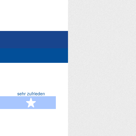
sehr zufrieden
terne
5 Sterne