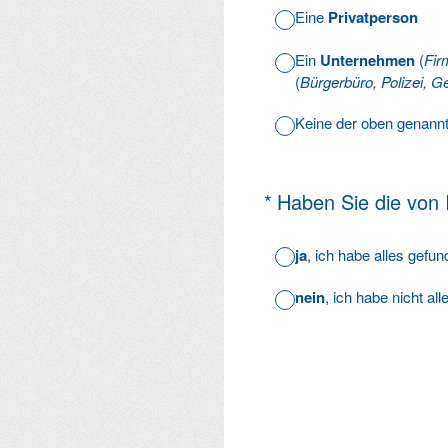
Eine
Privatperson
Ein
Unternehmen
(
Fir
(
Bürgerbüro, Polizei, Ge
Keine der oben genann
(Erforderlich.)
*
Haben Sie die von
ja
, ich habe alles gefu
nein
, ich habe nicht al